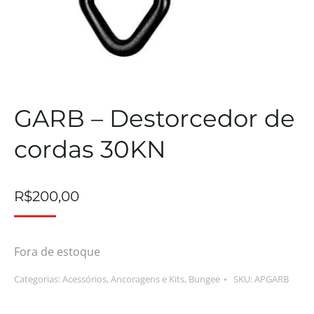
GARB – Destorcedor de
cordas 30KN
R$
200,00
Fora de estoque
Categorias:
Acessórios
,
Ancoragens e Kits
,
Bungee
SKU:
APGARB