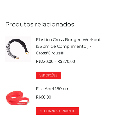
Produtos relacionados
Elástico Cross Bungee Workout -
(55 cm de Comprimento ) -
Cross'Circus®
R$
220,00
–
R$
270,00
VER OPÇÕES
Fita Anel 180 cm
R$
60,00
ADICIONAR AO CARRINHO