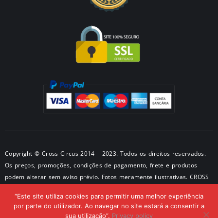
Copyright © Cross Circus 2014 – 2023. Todos os direitos reservados.
Os preços, promoções, condições de pagamento, frete e produtos
podem alterar sem aviso prévio. Fotos meramente ilustrativas. CROSS
METALPRODUTOS METALICOS LTDA CNPJ: 50581326/0001-28 –
“Este site utiliza cookies para permitir uma melhor experiência
Endereço: São Paulo – SP
por parte do utilizador. Ao navegar no site estará a consentir a
sua utilização”.
Privacy policy