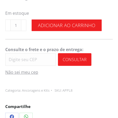
Em estoque
ADICIONAR AO CARRINHO
Consulte o frete e o prazo de entrega:
CONSULTAR
Não sei meu cep
Categoria:
Ancoragens e Kits
SKU:
APPL8
Compartilhe