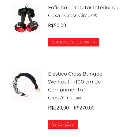
Fofinho - Protetor Interior da
Coxa - Cross'Circus®
R$
50,00
ADICIONAR AO CARRINHO
Elástico Cross Bungee
Workout - (100 cm de
Comprimento ) -
Cross'Circus®
R$
220,00
–
R$
270,00
VER OPÇÕES