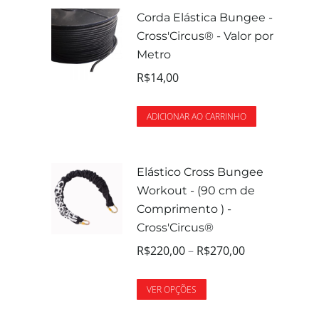
Corda Elástica Bungee -
Cross'Circus® - Valor por
Metro
R$
14,00
ADICIONAR AO CARRINHO
Elástico Cross Bungee
Workout - (90 cm de
Comprimento ) -
Cross'Circus®
R$
220,00
–
R$
270,00
VER OPÇÕES