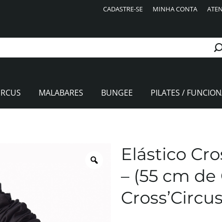
CADASTRE-SE
MINHA CONTA
ATEN
IRCUS
MALABARES
BUNGEE
PILATES / FUNCION
Elástico Cr
– (55 cm de
Cross’Circu