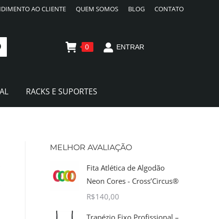
DIMENTO AO CLIENTE
QUEM SOMOS
BLOG
CONTATO
0
ENTRAR
AL
RACKS E SUPORTES
MELHOR AVALIAÇÃO
Fita Atlética de Algodão
Neon Cores - Cross’Circus®
R$
140,00
Trapézio Fixo Profissional –