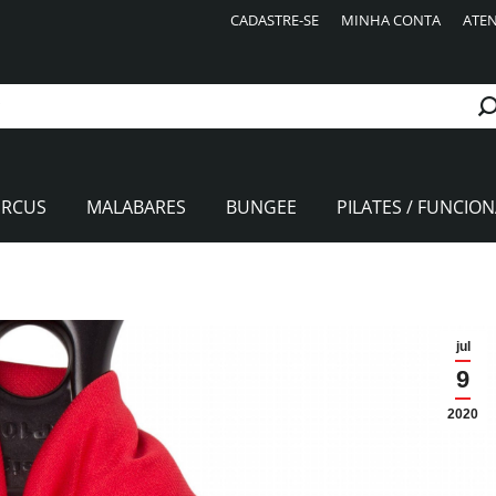
CADASTRE-SE
MINHA CONTA
ATEN
IRCUS
MALABARES
BUNGEE
PILATES / FUNCION
jul
9
2020