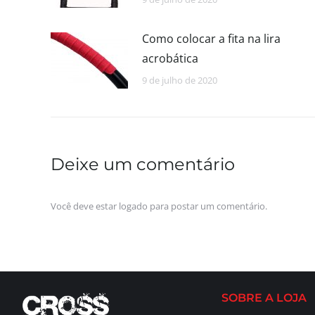
Como colocar a fita na lira
acrobática
9 de julho de 2020
Deixe um comentário
Você deve estar
logado
para postar um comentário.
SOBRE A LOJA