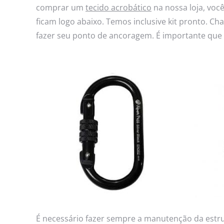
comprar um
tecido acrobático
na nossa loja, voc
ficam logo abaixo. Temos inclusive kit pronto. 
fazer seu ponto de ancoragem. É importante que e
É necessário fazer sempre a manutenção da estr