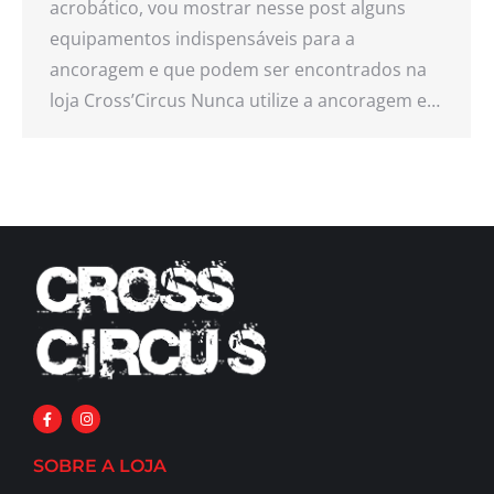
acrobático, vou mostrar nesse post alguns
equipamentos indispensáveis para a
ancoragem e que podem ser encontrados na
loja Cross’Circus Nunca utilize a ancoragem e…
SOBRE A LOJA