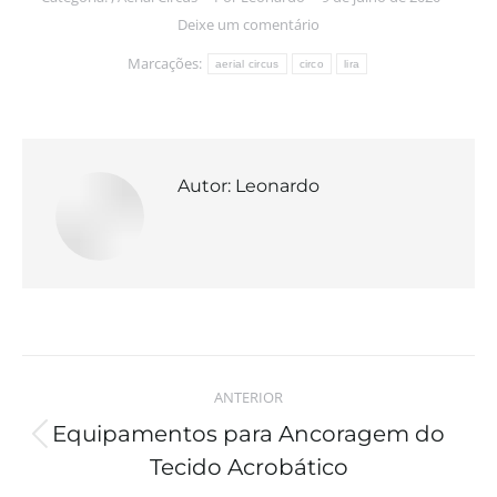
Deixe um comentário
Marcações:
aerial circus
circo
lira
Autor:
Leonardo
ANTERIOR
Equipamentos para Ancoragem do
Tecido Acrobático