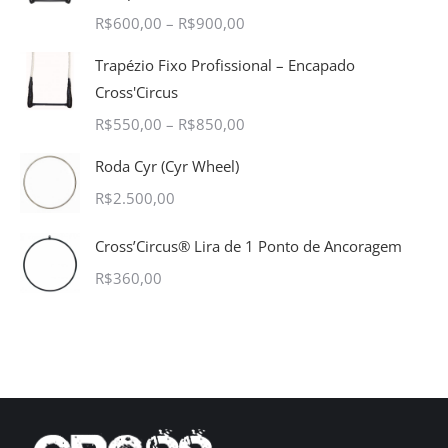
R$
600,00
–
R$
900,00
Trapézio Fixo Profissional – Encapado
Cross'Circus
R$
550,00
–
R$
850,00
Roda Cyr (Cyr Wheel)
R$
2.500,00
Cross’Circus® Lira de 1 Ponto de Ancoragem
R$
360,00