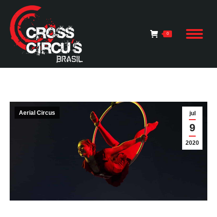
0
Aerial Circus
jul
9
2020