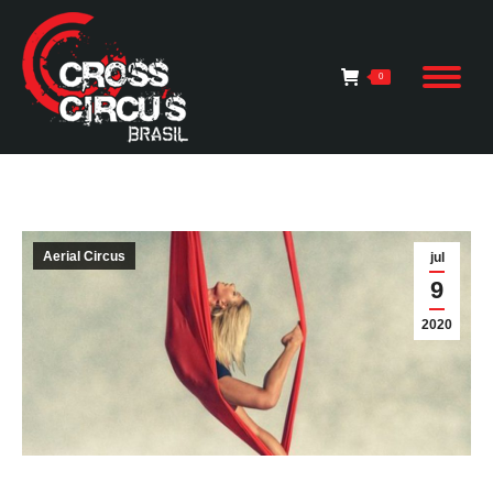
0
Aerial Circus
jul
9
2020