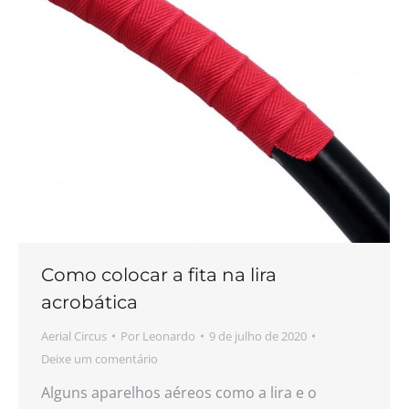
Como colocar a fita na lira
acrobática
Aerial Circus
Por
Leonardo
9 de julho de 2020
Deixe um comentário
Alguns aparelhos aéreos como a lira e o