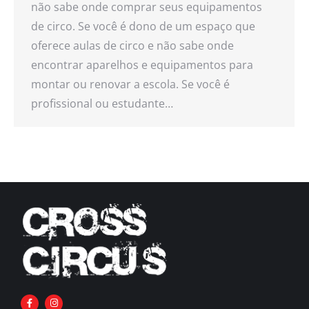
não sabe onde comprar seus equipamentos
de circo. Se você é dono de um espaço que
oferece aulas de circo e não sabe onde
encontrar aparelhos e equipamentos para
montar ou renovar a escola. Se você é
profissional ou estudante…