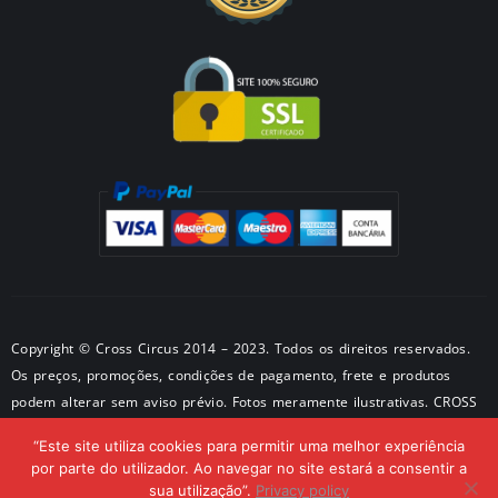
Copyright © Cross Circus 2014 – 2023. Todos os direitos reservados.
Os preços, promoções, condições de pagamento, frete e produtos
podem alterar sem aviso prévio. Fotos meramente ilustrativas. CROSS
METALPRODUTOS METALICOS LTDA CNPJ: 50581326/0001-28 –
“Este site utiliza cookies para permitir uma melhor experiência
Endereço: São Paulo – SP
por parte do utilizador. Ao navegar no site estará a consentir a
sua utilização”.
Privacy policy