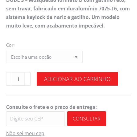
DUDE S – Mosquetão formato D com gatilho reto,
sem trava, fabricado em duralumínio 7075-T6, com
sistema keylock de nariz e gatilho. Um modelo
muito leve, com acabamento impecável.
Cor
ADICIONAR AO CARRINHO
Consulte o frete e o prazo de entrega:
CONSULTAR
Não sei meu cep