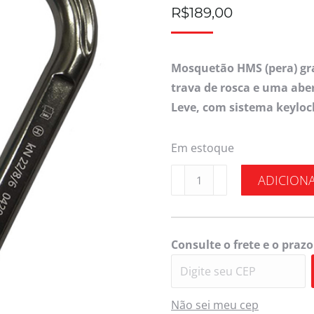
R$
189,00
Mosquetão HMS (pera) gr
trava de rosca e uma aber
Leve, com sistema keyloc
Em estoque
ADICION
Consulte o frete e o prazo
Não sei meu cep