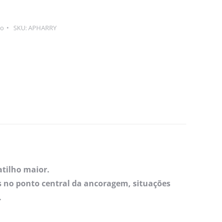
io
SKU:
APHARRY
atilho maior.
es no ponto central da ancoragem, situações
.