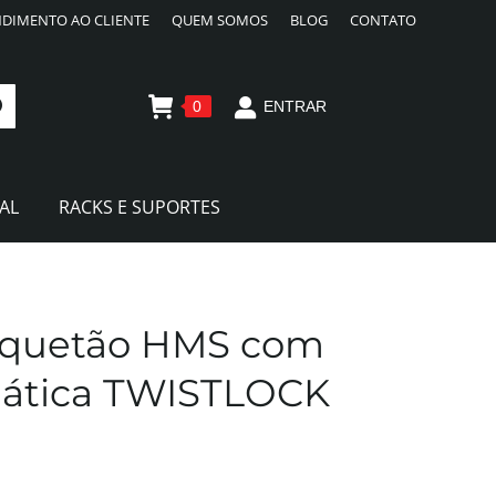
DIMENTO AO CLIENTE
QUEM SOMOS
BLOG
CONTATO
0
ENTRAR
AL
RACKS E SUPORTES
squetão HMS com
mática TWISTLOCK