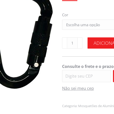
Cor
ADICION
Consulte o frete e o prazo
Não sei meu cep
Categoria:
Mosquetões de Alumín