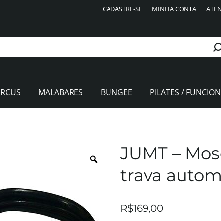
CADASTRE-SE
MINHA CONTA
ATEN
IRCUS
MALABARES
BUNGEE
PILATES / FUNCION
JUMT – Mo
trava auto
R$
169,00