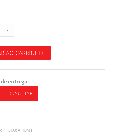
AR AO CARRINHO
 de entrega:
CONSULTAR
io
SKU:
APJUMT