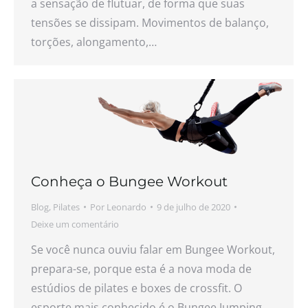
a sensação de flutuar, de forma que suas
tensões se dissipam. Movimentos de balanço,
torções, alongamento,…
Conheça o Bungee Workout
Blog
,
Pilates
Por
Leonardo
9 de julho de 2020
Deixe um comentário
Se você nunca ouviu falar em Bungee Workout,
prepara-se, porque esta é a nova moda de
estúdios de pilates e boxes de crossfit. O
esporte mais conhecido é o Bungee Jumping,