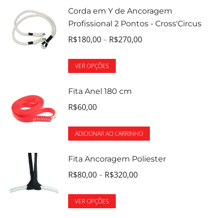
Corda em Y de Ancoragem
Profissional 2 Pontos - Cross'Circus
R$
180,00
–
R$
270,00
VER OPÇÕES
Fita Anel 180 cm
R$
60,00
ADICIONAR AO CARRINHO
Fita Ancoragem Poliester
R$
80,00
–
R$
320,00
VER OPÇÕES