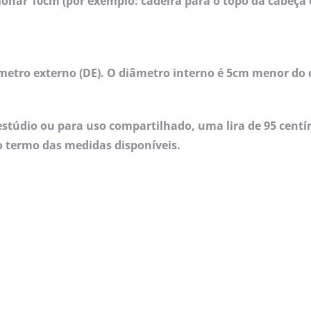
cionar 10cm (por exemplo: cadeira para o topo da cabeç
metro externo (DE). O diâmetro interno é 5cm menor do 
stúdio ou para uso compartilhado, uma lira de 95 cent
 termo das medidas disponíveis.