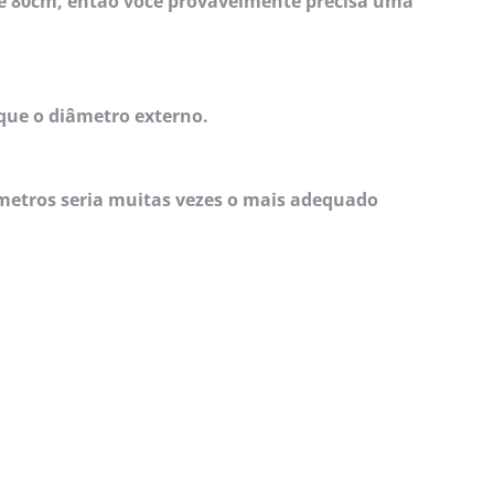
a é 80cm, então você provavelmente precisa uma
que o diâmetro externo.
ímetros seria muitas vezes o mais adequado