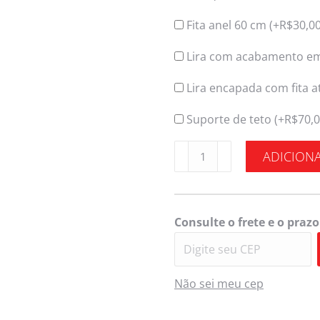
Fita anel 60 cm (+
R$
30,0
Lira com acabamento em 
Lira encapada com fita at
Suporte de teto (+
R$
70,
ADICION
Consulte o frete e o prazo
Não sei meu cep