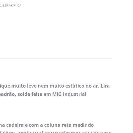
U:
LIRACFIXA
fique muito leve nem muito estático no ar. Lira
drão, solda feita em MIG industrial
a cadeira e com a coluna reta medir do