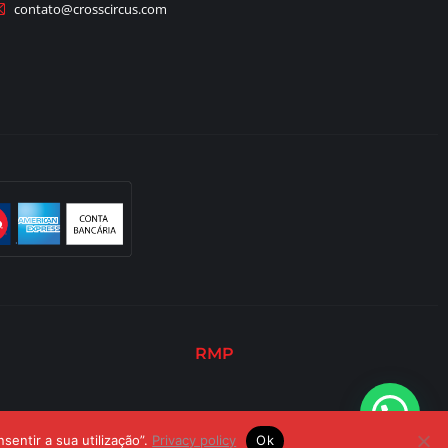
contato@crosscircus.com
RMP
sentir a sua utilização”.
Privacy policy
Ok