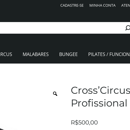
CADASTRE-SE
MINHA CONTA
ATEN
IRCUS
MALABARES
BUNGEE
PILATES / FUNCION
Cross’Circu
Profissiona
R$
500,00