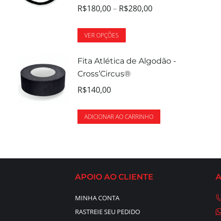
R$
180,00
–
R$
280,00
VER OPÇÕES
Fita Atlética de Algodão -
Cross’Circus®
R$
140,00
ADICIONAR AO CARRINHO
APOIO AO CLIENTE
MINHA CONTA
RASTREIE SEU PEDIDO