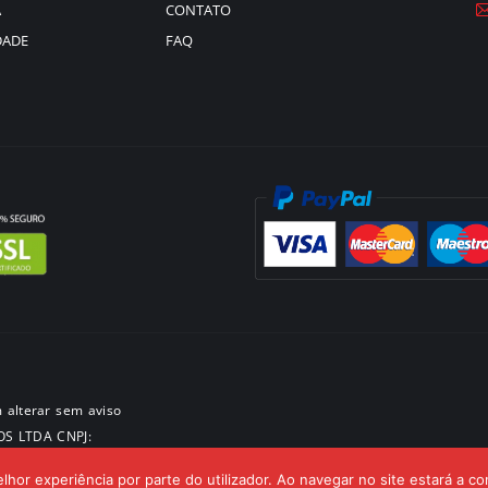
A
CONTATO
DADE
FAQ
 alterar sem aviso
OS LTDA CNPJ:
elhor experiência por parte do utilizador. Ao navegar no site estará a con