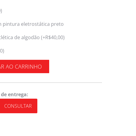
0
)
pintura eletrostática preto
lética de algodão (+
R$
40,00
)
00
)
AR AO CARRINHO
 de entrega:
CONSULTAR