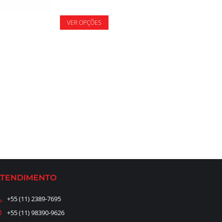
VER OPÇÕES
ATENDIMENTO
+55 (11) 2389-7695
+55 (11) 98390-9626