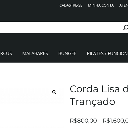
CADASTRE-SE
MINHA CONTA
ATEN
IRCUS
MALABARES
BUNGEE
PILATES / FUNCION
Corda Lisa 
Trançado
R$
800,00
–
R$
1.600,