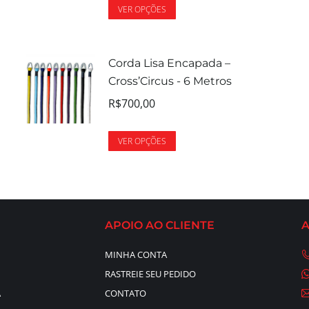
VER OPÇÕES
Corda Lisa Encapada –
Cross’Circus - 6 Metros
R$
700,00
VER OPÇÕES
APOIO AO CLIENTE
MINHA CONTA
RASTREIE SEU PEDIDO
A
CONTATO