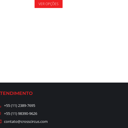
VER OPÇÕES
ATENDIMENTO
+55 (11) 2389-7695
+55 (11) 98390-9626
contato@crosscircus.com