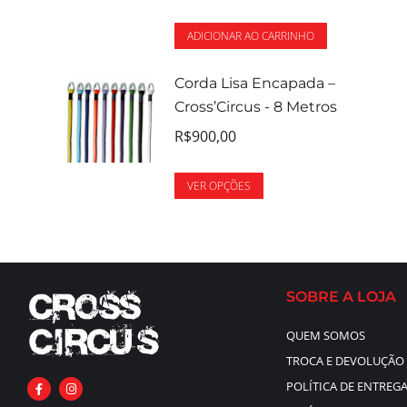
ADICIONAR AO CARRINHO
Corda Lisa Encapada –
Cross’Circus - 8 Metros
R$
900,00
VER OPÇÕES
SOBRE A LOJA
QUEM SOMOS
TROCA E DEVOLUÇÃO
POLÍTICA DE ENTREG