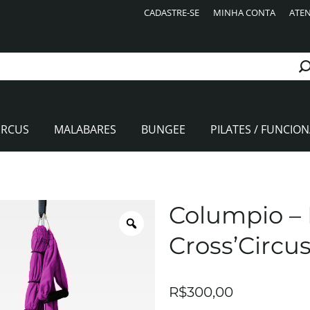
CADASTRE-SE
MINHA CONTA
ATEN
IRCUS
MALABARES
BUNGEE
PILATES / FUNCION
Columpio –
Cross’Circu
R$
300,00