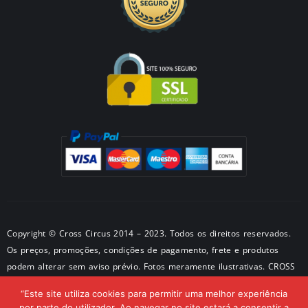
Copyright © Cross Circus 2014 – 2023. Todos os direitos reservados.
Os preços, promoções, condições de pagamento, frete e produtos
podem alterar sem aviso prévio. Fotos meramente ilustrativas. CROSS
METALPRODUTOS METALICOS LTDA CNPJ: 50581326/0001-28 –
“Este site utiliza cookies para permitir uma melhor experiência
Endereço: São Paulo – SP
por parte do utilizador. Ao navegar no site estará a consentir a