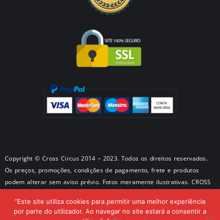
Copyright © Cross Circus 2014 – 2023. Todos os direitos reservados.
Os preços, promoções, condições de pagamento, frete e produtos
podem alterar sem aviso prévio. Fotos meramente ilustrativas. CROSS
METALPRODUTOS METALICOS LTDA CNPJ: 50581326/0001-28 –
“Este site utiliza cookies para permitir uma melhor experiência
Endereço: São Paulo – SP
por parte do utilizador. Ao navegar no site estará a consentir a