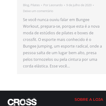
Blog
,
Pilates
Por
Leonardo
9 de julho de 2020
Deixe um comentário
Se você nunca ouviu falar em Bungee
Workout, prepara-se, porque esta é a nova
moda de estúdios de pilates e boxes de
crossfit. O esporte mais conhecido é o
Bungee Jumping, um esporte radical, onde a
pessoa salta de um lugar bem alto, presa
pelos tornozelos ou pela cintura por uma
corda elástica. Esse você…
SOBRE A LOJA