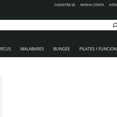
CADASTRE-SE
MINHA CONTA
ATEN
IRCUS
MALABARES
BUNGEE
PILATES / FUNCION