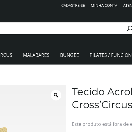
CADASTRE-SE
MINHA CONTA
ATEN
IRCUS
MALABARES
BUNGEE
PILATES / FUNCION
Tecido Acro
Cross’Circu
Este produto está fora de 