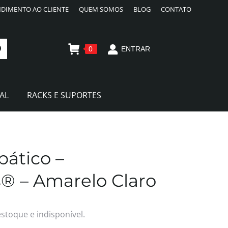
DIMENTO AO CLIENTE
QUEM SOMOS
BLOG
CONTATO
0
ENTRAR
AL
RACKS E SUPORTES
bático –
s® – Amarelo Claro
estoque e indisponível.