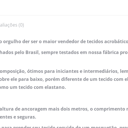
aliações (0)
 orgulho der ser o maior vendedor de tecidos acrobático
lhados pelo Brasil, sempre testados em nossa fábrica pr
mposição, ótimos para iniciantes e intermediários, lem
sobre ele para baixo, porém diferente de um tecido com 
como um tecido com elastano.
 altura de ancoragem mais dois metros, o comprimento m
entes e seguras.
 para prender seu tecido seguido de um mosquetão, pro