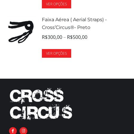
VER OPÇÕES
Faixa Aérea ( Aerial Straps) -
Cross’Circus®- Preto
R$
300,00
–
R$
500,00
VER OPÇÕES