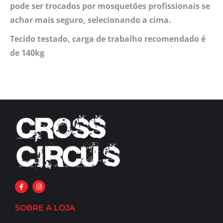
pode ser trocados por mosquetões profissionais se
achar mais seguro, selecionando a cima.
Tecido testado, carga de trabalho recomendado é
de 140kg
SOBRE A LOJA