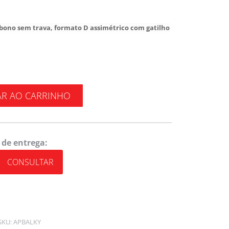
ono sem trava, formato D assimétrico com gatilho
AR AO CARRINHO
 de entrega:
CONSULTAR
SKU:
APBALKY