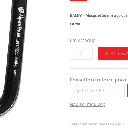
BALKY –
Mosquetão em aço carb
curvo.
Em estoque
ADICION
Consulte o frete e o prazo
Não sei meu cep
Categoria:
Mosquetões de Aço