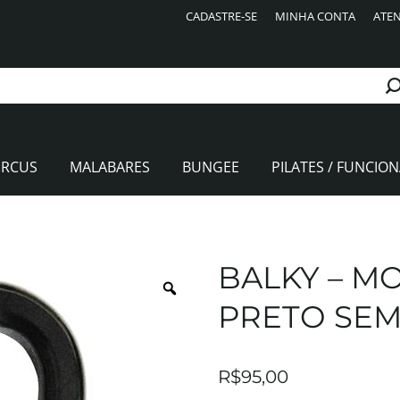
CADASTRE-SE
MINHA CONTA
ATEN
IRCUS
MALABARES
BUNGEE
PILATES / FUNCION
BALKY – M
PRETO SEM
R$
95,00