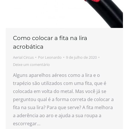
Como colocar a fita na lira
acrobática
Aerial Circus
Por
Leonardo
9 de julho de 2020
Deixe um comentário
Alguns aparelhos aéreos como a lira e o
trapézio são utilizados com uma fita, que é
colocada em volta do metal. Mas você já se
perguntou qual é a forma correta de colocar a
fita na sua lira? Para que serve? A fita melhora
a aderência ao aro e ajuda a sua roupa a
escorregar…